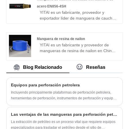
mercados europeos y americanos.
acero EN856-4SH
Esperamos convertirnos en su socio a
YITAI es un fabricante, proveedor y
largo plazo en China.
exportador líder de manguera de caucho
enrollada con alambre de acero EN856-
4SH en China. Llevamos muchos años
especializados en la industria de
Manguera de resina de nailon
mangueras. Nuestros productos tienen
YITAI es un fabricante y proveedor de
una buena ventaja de precio y cubren la
mangueras de resina de nailon en China
mayoría de los mercados europeos y
que puede vender al por mayor
americanos. Esperamos convertirnos en
mangueras de resina de nailon. Llevamos
su socio a largo plazo en China.
Blog Relacionado
Reseñas
muchos años especializados en la
industria de mangueras. Nuestros
productos tienen una buena ventaja de
Equipos para perforación petrolera
precio y cubren la mayoría de los
mercados europeos y americanos.
Incluyendo principalmente plataformas de perforación petrolera,
Esperamos convertirnos en su socio a
herramientas de perforación, instrumentos de perforación y equipos
largo plazo en China.
auxiliares. La plataforma de perforación utilizada en el método de
perforación rotativa consta principalmente de un mástil y un
Las ventajas de las mangueras para perforación petrolera
dispositivo de elevación, una máquina eléctrica y un dispositivo de
transmisión, una bomba de perforación y un sistema de circulación
La extracción de petróleo es un proceso vital que requiere equipos
de fluido de perforación, etc.
especializados para trasladar el petróleo desde el sitio de