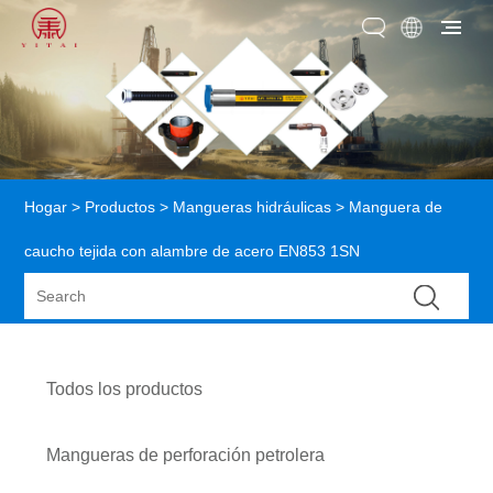
Hogar
>
Productos
>
Mangueras hidráulicas
> Manguera de
caucho tejida con alambre de acero EN853 1SN
Todos los productos
Mangueras de perforación petrolera