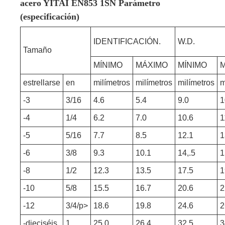
acero YITAI EN853 1SN Parámetro
(especificación)
IDENTIFICACIÓN.
W.D.
Tamaño
MÍNIMO
MÁXIMO
MÍNIMO
estrellarse
en
milímetros
milímetros
milímetros
m
-3
3/16
4.6
5.4
9.0
1
-4
1/4
6.2
7.0
10.6
1
-5
5/16
7.7
8.5
12.1
1
-6
3/8
9.3
10.1
14,.5
1
-8
1/2
12.3
13.5
17.5
1
-10
5/8
15.5
16.7
20.6
2
-12
3/4/p>
18.6
19.8
24.6
2
-dieciséis
1
25.0
26.4
32.5
3