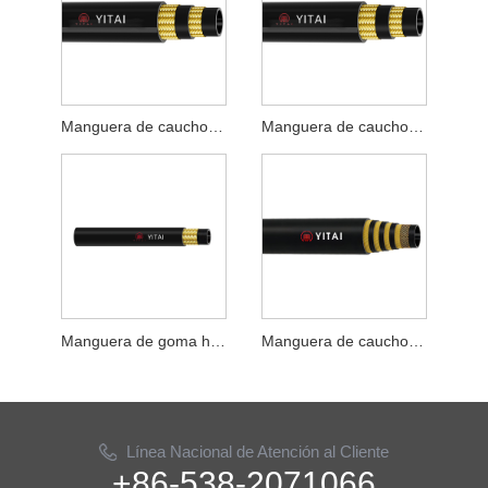
Manguera de caucho tejida con alambre de acero SAE 100R2AT
Manguera de caucho hidráulica con trenza de alambre SAE 100R2AT
Manguera de goma hidráulica trenzada de alambre EN853 1SN
Manguera de caucho tejida con alambre de acero EN853 2SN
Línea Nacional de Atención al Cliente
+86-538-2071066