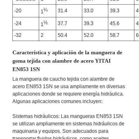
¼
-20
31.4
33.0
39.3
4
1
½
-24
37.7
39.3
45.6
4
1
-32
2
50.4
52.0
58.7
6
Característica y aplicación de la manguera de
goma tejida con alambre de acero YITAI
EN853 1SN
La manguera de caucho tejida con alambre de
acero EN853 1SN se usa ampliamente en diversas
aplicaciones donde se requiere energía hidráulica.
Algunas aplicaciones comunes incluyen:
Sistemas hidráulicos: Las mangueras EN853 1SN
se utilizan ampliamente en sistemas hidráulicos de
maquinaria y equipos. Son adecuados para
transportar fluidos hidráulicos, como aceites